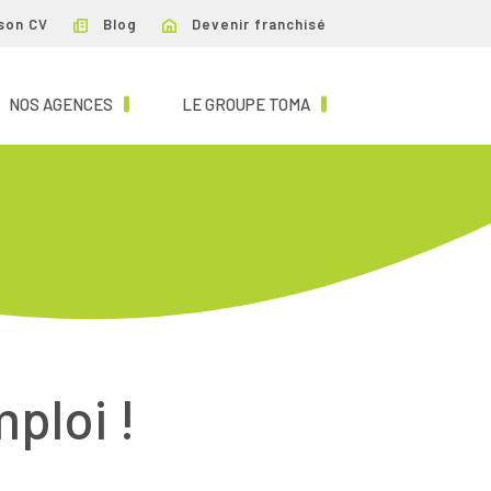
son CV
Blog
Devenir franchisé
NT)
(CURRENT)
(CURRENT)
NOS AGENCES
LE GROUPE TOMA
mploi !