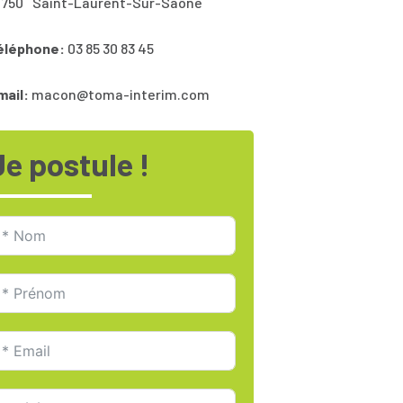
1750
Saint-Laurent-Sur-Saône
éléphone:
03 85 30 83 45
mail:
macon@toma-interim.com
Je postule !