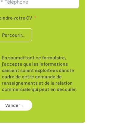
oindre votre CV
Parcourir...
En soumettant ce formulaire,
j'accepte que les informations
saisient soient exploitées dans le
cadre de cette demande de
renseignements et de la relation
commerciale qui peut en découler.
Valider !