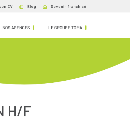
son CV
Blog
Devenir franchisé
NT)
(CURRENT)
(CURRENT)
NOS AGENCES
LE GROUPE TOMA
N H/F