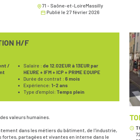
71 - Saône-et-LoireMassilly
Publié le
27 février 2026
ION H/F
nt /
Salaire :
de 12.02EUR à 13EUR par
nt
HEURE + IFM + ICP + PRIME EQUIPE
Durée de contrat :
6 mois
Expérience:
1-2 ans
Type d'emploi:
Temps plein
TO
 des valeurs humaines.
T
ement dans les métiers du bâtiment, de l'industrie,
72
rs fortes, partagées et vivantes en interne dans le