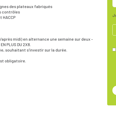
lignes des plateaux fabriqués
es contrôles
J
 et HACCP
n/après midi) en alternance une semaine sur deux -
t EN PLUS DU 2X8.
 souhaitant s'investir sur la durée.
t obligatoire.