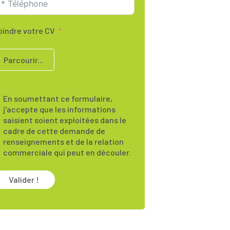
oindre votre CV
Parcourir...
En soumettant ce formulaire,
j'accepte que les informations
saisient soient exploitées dans le
cadre de cette demande de
renseignements et de la relation
commerciale qui peut en découler.
Valider !