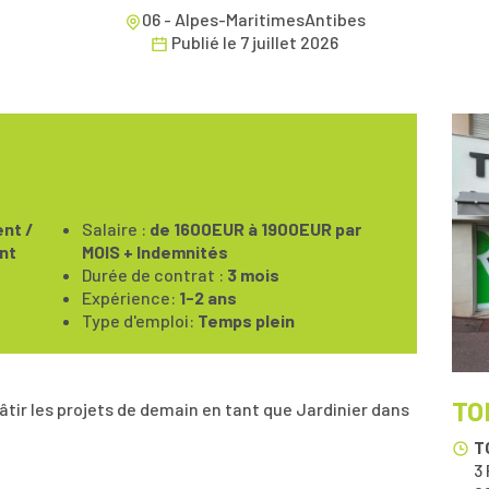
06 - Alpes-MaritimesAntibes
Publié le
7 juillet 2026
nt /
Salaire :
de 1600EUR à 1900EUR par
nt
MOIS + Indemnités
Durée de contrat :
3 mois
Expérience:
1-2 ans
Type d'emploi:
Temps plein
TO
tir les projets de demain en tant que Jardinier dans
T
3 