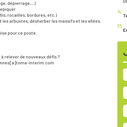
0
e, dépierrage,...)
repiquer.
is, rocailles, bordures, etc.)
T
et les arbustes, désherber les massifs et les allées.
E
ise pour ce poste.
 à relever de nouveaux défis ?
cannes[a]toma-interim.com