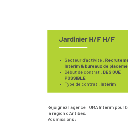
Jardinier H/F H/F
Secteur d'activité :
Recruteme
Intérim & bureaux de placeme
Début de contrat :
DÈS QUE
POSSIBLE
Type de contrat :
Intérim
Rejoignez l'agence TOMA Intérim pour bâ
la région d'Antibes.
Vos missions :