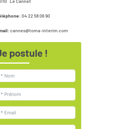
6110
Le Cannet
éléphone:
04 22 58 06 90
mail:
cannes@toma-interim.com
Je postule !