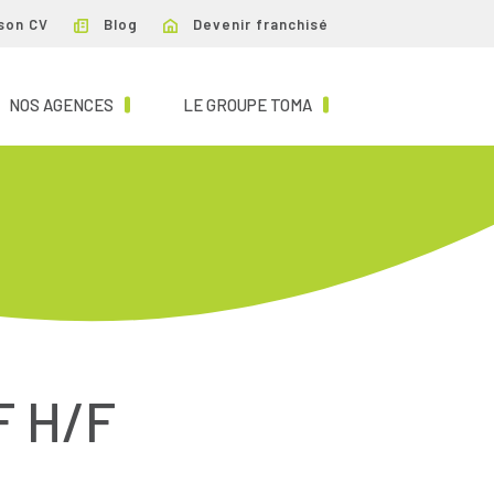
son CV
Blog
Devenir franchisé
NT)
(CURRENT)
(CURRENT)
NOS AGENCES
LE GROUPE TOMA
F H/F