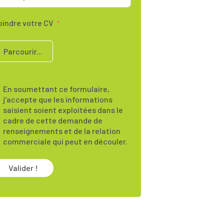
oindre votre CV
Parcourir...
En soumettant ce formulaire,
j'accepte que les informations
saisient soient exploitées dans le
cadre de cette demande de
renseignements et de la relation
commerciale qui peut en découler.
Valider !