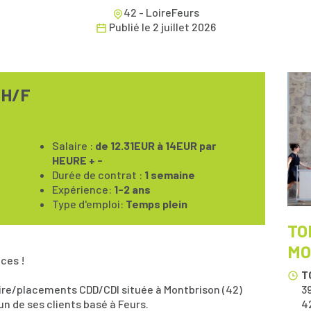
42 - LoireFeurs
Publié le
2 juillet 2026
 H/F
Salaire :
de 12.31EUR à 14EUR par
HEURE + -
Durée de contrat :
1 semaine
Expérience:
1-2 ans
Type d'emploi:
Temps plein
TO
MO
ces !
T
aire/placements CDD/CDI située à Montbrison (42)
3
'un de ses clients basé à Feurs.
4