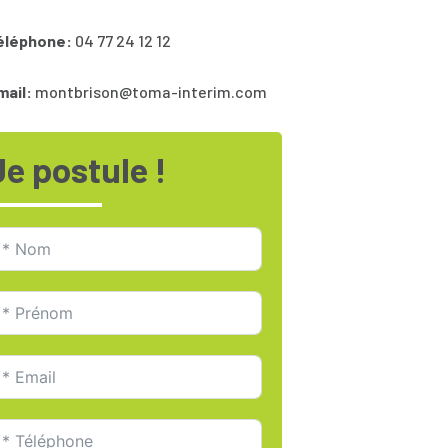
éléphone:
04 77 24 12 12
mail:
montbrison@toma-interim.com
Je postule !