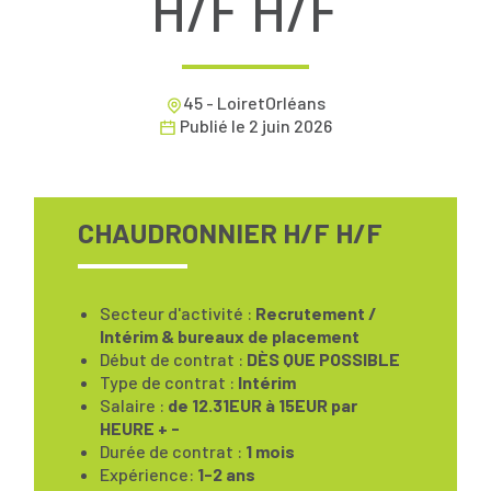
H/F H/F
45 - LoiretOrléans
Publié le
2 juin 2026
CHAUDRONNIER H/F H/F
Secteur d'activité :
Recrutement /
Intérim & bureaux de placement
Début de contrat :
DÈS QUE POSSIBLE
Type de contrat :
Intérim
Salaire :
de 12.31EUR à 15EUR par
HEURE + -
Durée de contrat :
1 mois
Expérience:
1-2 ans