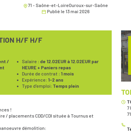
71 - Saône-et-LoireOuroux-sur-Saône
Publié le
13 mai 2026
ION H/F H/F
nt /
Salaire :
de 12.02EUR à 12.02EUR par
nt
HEURE + Paniers repas
Durée de contrat :
1 mois
Expérience:
1-2 ans
Type d'emploi:
Temps plein
TO
T
7
nces !
7
ire / placements CDD/CDI située à Tournus et
 manoeuvre démolition:
T