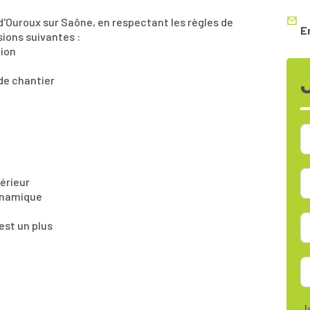
 d'Ouroux sur Saône, en respectant les règles de
E
sions suivantes :
tion
de chantier
térieur
dynamique
est un plus
J