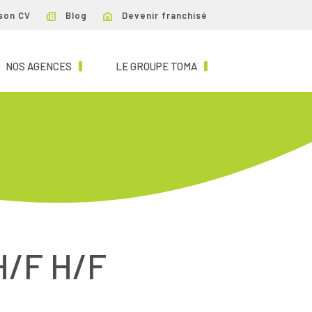
son CV
Blog
Devenir franchisé
NT)
(CURRENT)
(CURRENT)
NOS AGENCES
LE GROUPE TOMA
/F H/F