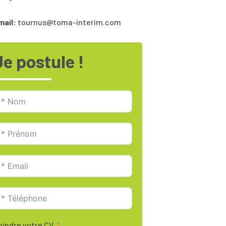
mail:
tournus@toma-interim.com
Je postule !
oindre votre CV