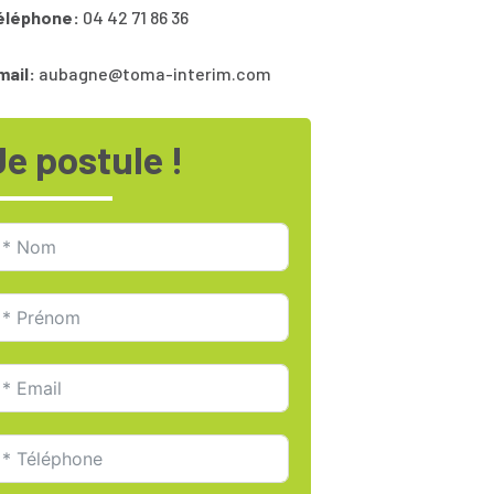
éléphone:
04 42 71 86 36
mail:
aubagne@toma-interim.com
Je postule !