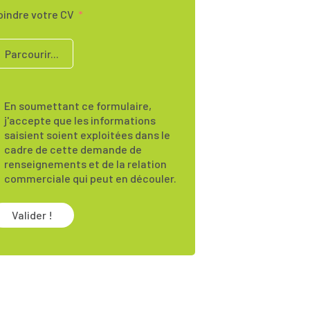
oindre votre CV
Parcourir...
En soumettant ce formulaire,
j'accepte que les informations
saisient soient exploitées dans le
cadre de cette demande de
renseignements et de la relation
commerciale qui peut en découler.
Valider !