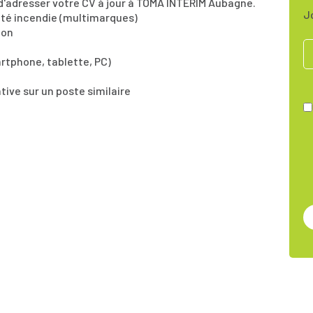
 d'adresser votre CV à jour à TOMA INTERIM Aubagne.
J
té incendie (multimarques)
ion
artphone, tablette, PC)
tive sur un poste similaire