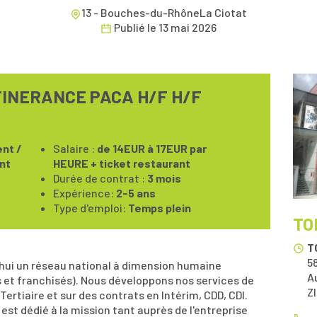
13 - Bouches-du-RhôneLa Ciotat
Publié le
13 mai 2026
ITINERANCE PACA H/F H/F
nt /
Salaire :
de 14EUR à 17EUR par
nt
HEURE + ticket restaurant
Durée de contrat :
3 mois
Expérience:
2-5 ans
Type d'emploi:
Temps plein
TO
T
5
'hui un réseau national à dimension humaine
A
 et franchisés). Nous développons nos services de
ZI
Tertiaire et sur des contrats en Intérim, CDD, CDI.
est dédié à la mission tant auprès de l'entreprise