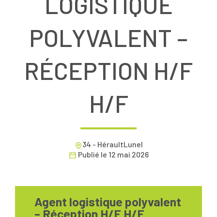
LOGISTIQUE
POLYVALENT –
RÉCEPTION H/F
H/F
34 - HéraultLunel
Publié le
12 mai 2026
Agent logistique polyvalent
– Réception H/F H/F