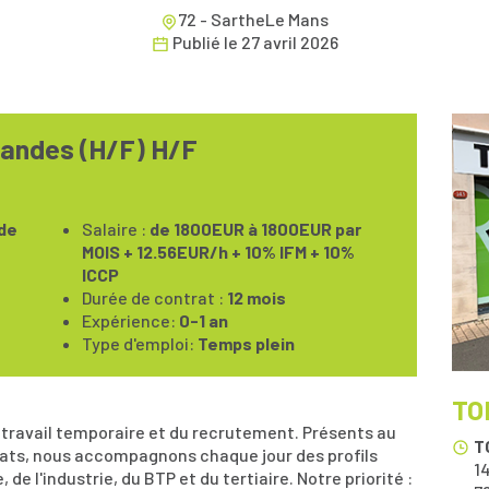
72 - SartheLe Mans
Publié le
27 avril 2026
andes (H/F) H/F
de
Salaire :
de 1800EUR à 1800EUR par
MOIS + 12.56EUR/h + 10% IFM + 10%
ICCP
Durée de contrat :
12 mois
Expérience:
0-1 an
Type d'emploi:
Temps plein
TO
travail temporaire et du recrutement. Présents au
T
dats, nous accompagnons chaque jour des profils
1
 de l'industrie, du BTP et du tertiaire. Notre priorité :