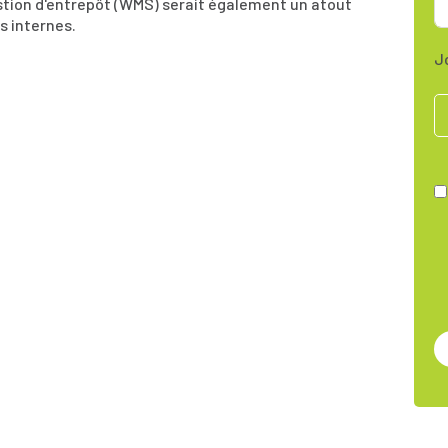
tion d'entrepôt (WMS) serait également un atout
s internes.
J