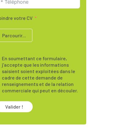
oindre votre CV
Parcourir...
En soumettant ce formulaire,
j'accepte que les informations
saisient soient exploitées dans le
cadre de cette demande de
renseignements et de la relation
commerciale qui peut en découler.
Valider !