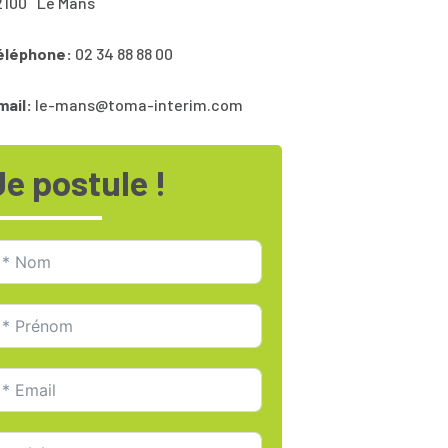
2100
Le Mans
éléphone:
02 34 88 88 00
mail:
le-mans@toma-interim.com
Je postule !