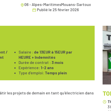
06 - Alpes-MaritimesMouans-Sartoux
Publié le
25 février 2026
nt /
Salaire :
de 13EUR à 15EUR par
nt
HEURE + Indemnités
Durée de contrat :
3 mois
Expérience:
1-2 ans
Type d'emploi:
Temps plein
TO
tir les projets de demain en tant qu'électricien dans
T
3 