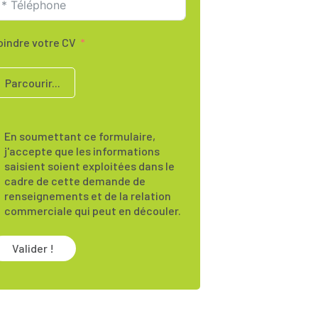
oindre votre CV
Parcourir...
En soumettant ce formulaire,
j'accepte que les informations
saisient soient exploitées dans le
cadre de cette demande de
renseignements et de la relation
commerciale qui peut en découler.
Valider !