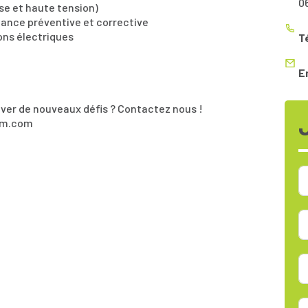
0
sse et haute tension)
nance préventive et corrective
ions électriques
T
E
lever de nouveaux défis ? Contactez nous !
rim.com