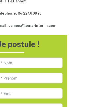
6110
Le Cannet
éléphone:
04 22 58 06 90
mail:
cannes@toma-interim.com
Je postule !