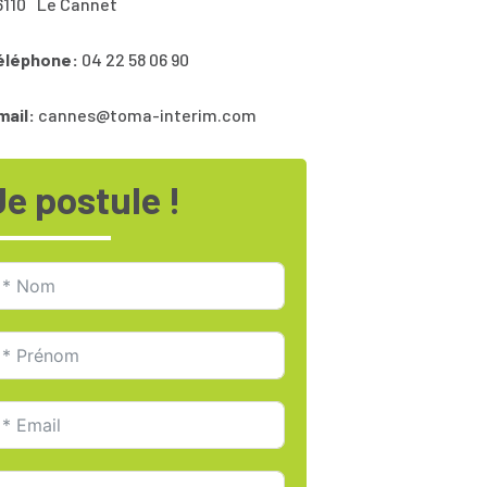
6110
Le Cannet
éléphone:
04 22 58 06 90
mail:
cannes@toma-interim.com
Je postule !