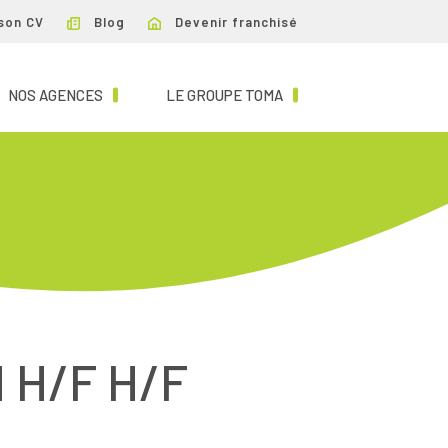
son CV
Blog
Devenir franchisé
NT)
(CURRENT)
(CURRENT)
NOS AGENCES
LE GROUPE TOMA
 H/F H/F