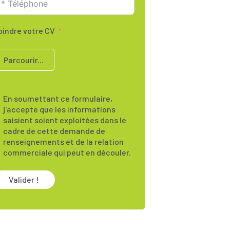
oindre votre CV
Parcourir...
En soumettant ce formulaire,
j'accepte que les informations
saisient soient exploitées dans le
cadre de cette demande de
renseignements et de la relation
commerciale qui peut en découler.
Valider !