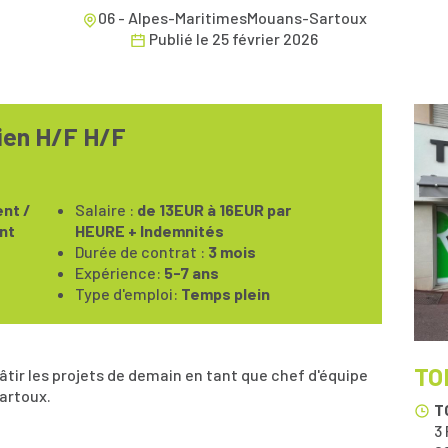
06 - Alpes-MaritimesMouans-Sartoux
Publié le
25 février 2026
cien H/F H/F
nt /
Salaire :
de 13EUR à 16EUR par
nt
HEURE + Indemnités
Durée de contrat :
3 mois
Expérience:
5-7 ans
Type d'emploi:
Temps plein
TO
tir les projets de demain en tant que chef d'équipe
Sartoux.
T
3 