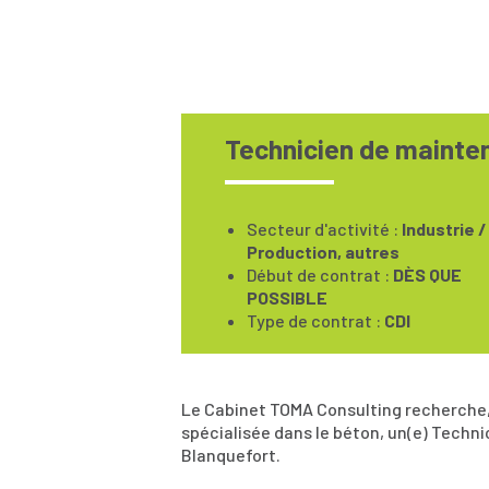
Technicien de mainte
Secteur d'activité :
Industrie /
Production, autres
Début de contrat :
DÈS QUE
POSSIBLE
Type de contrat :
CDI
Le Cabinet TOMA Consulting recherche, 
spécialisée dans le béton, un(e) Tech
Blanquefort.