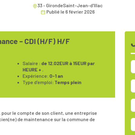
33 - GirondeSaint-Jean-d'Illac
Publié le
6 février 2026
nance – CDI (H/F) H/F
Salaire :
de 12.02EUR à 15EUR par
HEURE + .
Expérience:
0-1 an
Type d'emploi:
Temps plein
pour le compte de son client, une entreprise
nicien(ne) de maintenance sur la commune de