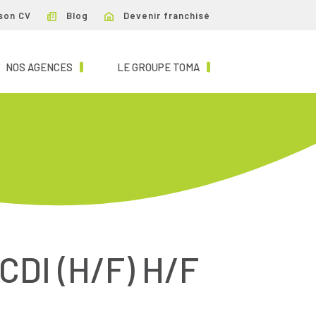
son CV
Blog
Devenir franchisé
NT)
(CURRENT)
(CURRENT)
NOS AGENCES
LE GROUPE TOMA
DI (H/F) H/F