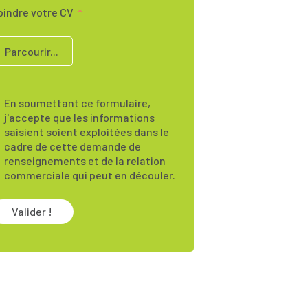
oindre votre CV
Parcourir...
En soumettant ce formulaire,
j'accepte que les informations
saisient soient exploitées dans le
cadre de cette demande de
renseignements et de la relation
commerciale qui peut en découler.
Valider !