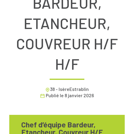
BARDEUR,
ETANCHEUR,
COUVREUR H/F
H/F
38 - IsèreEstrablin
Publié le
8 janvier 2026
Chef d’équipe Bardeur,
Etancheur, Couvreur H/F