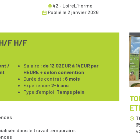
42 - LoireL'Horme
Publié le
2 janvier 2026
H/F H/F
nt /
Salaire :
de 12.02EUR à 14EUR par
nt
HEURE + selon convention
Durée de contrat :
6 mois
Expérience:
2-5 ans
Type d'emploi:
Temps plein
TO
ET
ences
T
3
alisée dans le travail temporaire.
4
ences