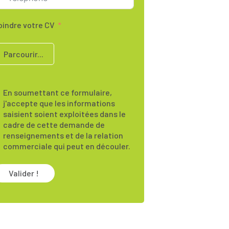
oindre votre CV
Parcourir...
En soumettant ce formulaire,
j'accepte que les informations
saisient soient exploitées dans le
cadre de cette demande de
renseignements et de la relation
commerciale qui peut en découler.
Valider !