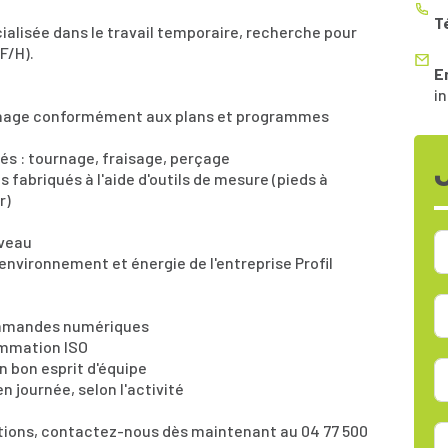
T
alisée dans le travail temporaire, recherche pour
(F/H).
E
i
'usinage conformément aux plans et programmes
iés : tournage, fraisage, perçage
s fabriqués à l'aide d'outils de mesure (pieds à
r)
n
iveau
, environnement et énergie de l'entreprise Profil
commandes numériques
ammation ISO
un bon esprit d'équipe
en journée, selon l'activité
ations, contactez-nous dès maintenant au 04 77 500