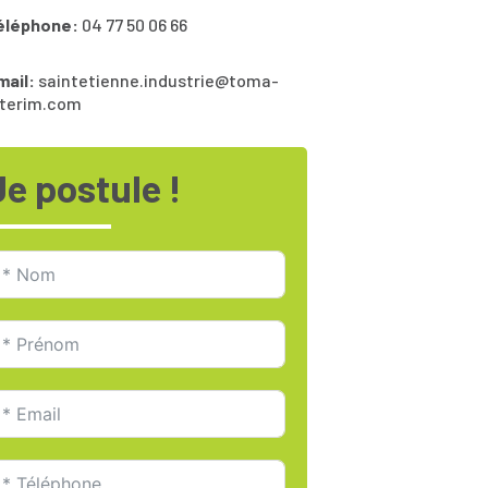
éléphone:
04 77 50 06 66
mail:
saintetienne.industrie@toma-
nterim.com
Je postule !