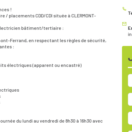
nces !
T
aire / placements CDD/CDI située à CLERMONT-
électricien bâtiment/tertiaire :
E
i
rmont-Ferrand, en respectant les règles de sécurité,
antes :
its électriques (apparent ou encastré)
lectriques
s
s
 journée du lundi au vendredi de 8h30 à 16h30 avec