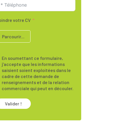
oindre votre CV
Parcourir...
En soumettant ce formulaire,
j'accepte que les informations
saisient soient exploitées dans le
cadre de cette demande de
renseignements et de la relation
commerciale qui peut en découler.
Valider !