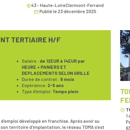
43 - Haute-LoireClermont-Ferrand
Publié le
23 décembre 2025
NT TERTIAIRE H/F
Salaire :
de 12EUR à 14EUR par
HEURE + PANIERS ET
DEPLACEMENTS SELON GRILLE
Durée de contrat :
6 mois
Expérience:
2-5 ans
TO
Type d'emploi:
Temps plein
FE
T
1
d'emploi développé en franchise. Après avoir su
P
on territoire d'implantation, le réseau TOMA s'est
6