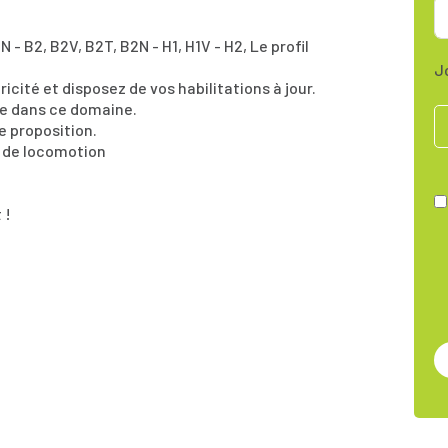
1N - B2, B2V, B2T, B2N - H1, H1V - H2, Le profil
J
icité et disposez de vos habilitations à jour.
e dans ce domaine.
e proposition.
 de locomotion
 !