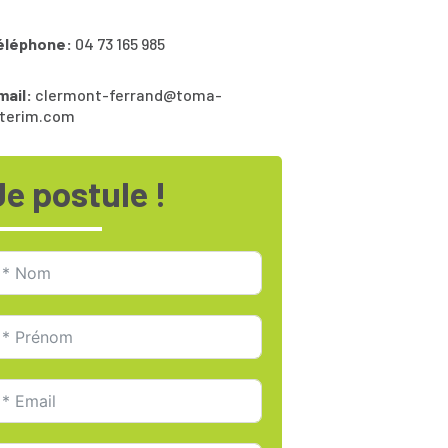
éléphone:
04 73 165 985
mail:
clermont-ferrand@toma-
nterim.com
Je postule !