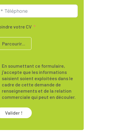
oindre votre CV
Parcourir...
En soumettant ce formulaire,
j'accepte que les informations
saisient soient exploitées dans le
cadre de cette demande de
renseignements et de la relation
commerciale qui peut en découler.
Valider !