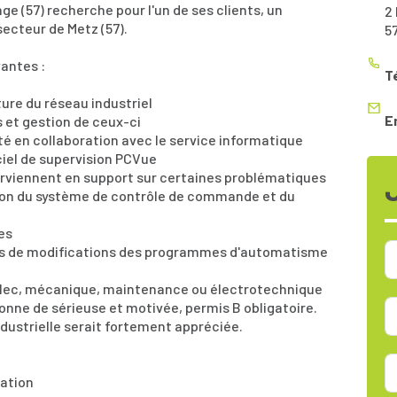
 (57) recherche pour l'un de ses clients, un
2
ecteur de Metz (57).
5
vantes :
T
ure du réseau industriel
E
 et gestion de ceux-ci
ité en collaboration avec le service informatique
iciel de supervision PCVue
terviennent en support sur certaines problématiques
tion du système de contrôle de commande et du
es
hes de modifications des programmes d'automatisme
élec, mécanique, maintenance ou électrotechnique
nne de sérieuse et motivée, permis B obligatoire.
ustrielle serait fortement appréciée.
cation