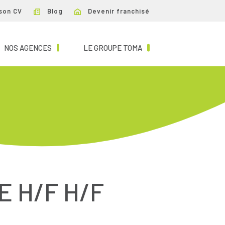
son CV
Blog
Devenir franchisé
NT)
(CURRENT)
(CURRENT)
NOS AGENCES
LE GROUPE TOMA
 H/F H/F