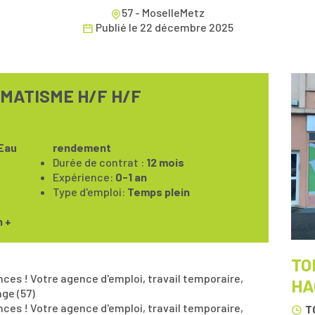
57 - MoselleMetz
Publié le
22 décembre 2025
MATISME H/F H/F
Eau
rendement
Durée de contrat :
12 mois
Expérience:
0-1 an
Type d'emploi:
Temps plein
n +
TO
es ! Votre agence d'emploi, travail temporaire,
HA
ge (57)
es ! Votre agence d'emploi, travail temporaire,
T