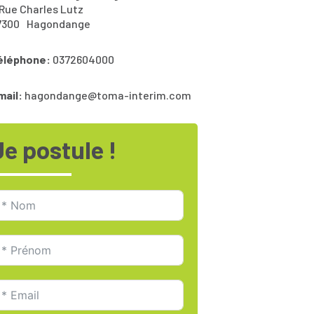
 Rue Charles Lutz
7300
Hagondange
éléphone:
0372604000
mail:
hagondange@toma-interim.com
Je postule !