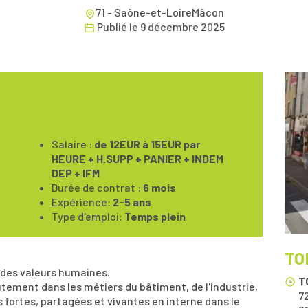
71 - Saône-et-LoireMâcon
Publié le
9 décembre 2025
Salaire :
de 12EUR à 15EUR par
HEURE + H.SUPP + PANIER + INDEM
DEP + IFM
Durée de contrat :
6 mois
Expérience:
2-5 ans
Type d'emploi:
Temps plein
TO
 des valeurs humaines.
T
ement dans les métiers du bâtiment, de l'industrie,
72
rs fortes, partagées et vivantes en interne dans le