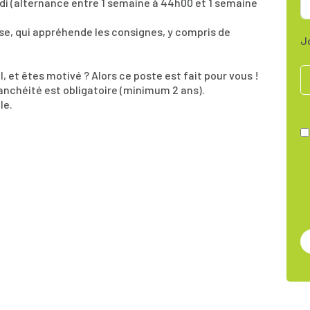
edi (alternance entre 1 semaine à 44h00 et 1 semaine
e, qui appréhende les consignes, y compris de
J
 et êtes motivé ? Alors ce poste est fait pour vous !
anchéité est obligatoire (minimum 2 ans).
le.