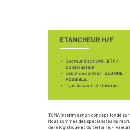
ETANCHEUR H/F
Secteur d'activité :
BTP /
Construction
Début de contrat :
DÈS QUE
POSSIBLE
Type de contrat :
Intérim
TOMA Intérim est un concept fondé sur
Nous sommes des spécialistes du recrut
de la logistique et du tertiaire. 4 valeu