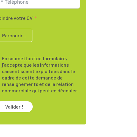
oindre votre CV
Parcourir...
En soumettant ce formulaire,
j'accepte que les informations
saisient soient exploitées dans le
cadre de cette demande de
renseignements et de la relation
commerciale qui peut en découler.
Valider !