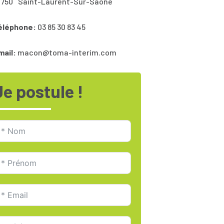
1750
Saint-Laurent-Sur-Saône
éléphone:
03 85 30 83 45
mail:
macon@toma-interim.com
Je postule !