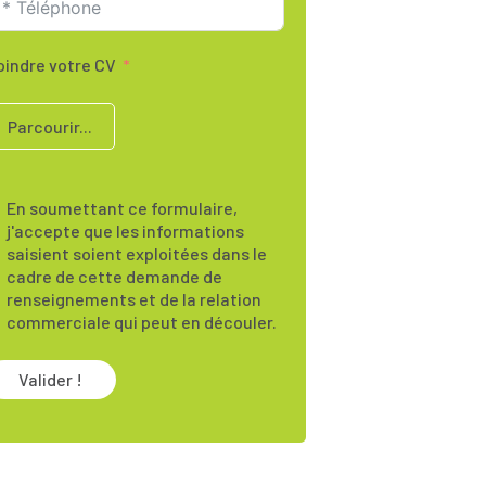
oindre votre CV
Parcourir...
En soumettant ce formulaire,
j'accepte que les informations
saisient soient exploitées dans le
cadre de cette demande de
renseignements et de la relation
commerciale qui peut en découler.
Valider !