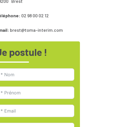
9200
Brest
éléphone:
02 98 00 02 12
mail:
brest@toma-interim.com
Je postule !