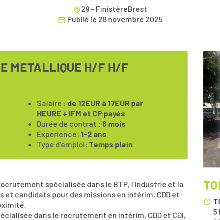
29 - FinistèreBrest
Publié le
28 novembre 2025
 METALLIQUE H/F H/F
Salaire :
de 12EUR à 17EUR par
HEURE + IFM et CP payés
Durée de contrat :
6 mois
Expérience:
1-2 ans
Type d'emploi:
Temps plein
TO
crutement spécialisée dans le BTP, l'industrie et la
s et candidats pour des missions en intérim, CDD et
T
oximité.
5
écialisée dans le recrutement en intérim, CDD et CDI,