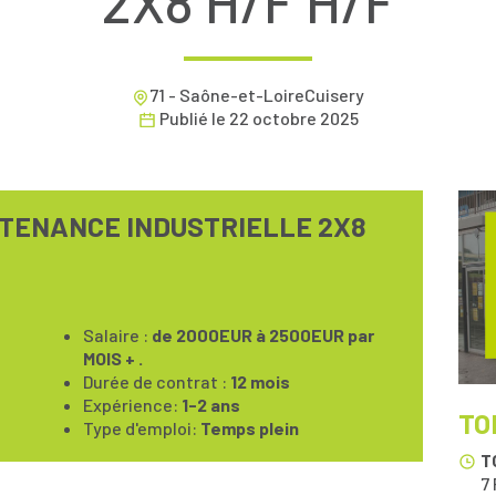
2X8 H/F H/F
71 - Saône-et-LoireCuisery
Publié le
22 octobre 2025
NTENANCE INDUSTRIELLE 2X8
Salaire :
de 2000EUR à 2500EUR par
MOIS + .
Durée de contrat :
12 mois
Expérience:
1-2 ans
TO
Type d'emploi:
Temps plein
T
7