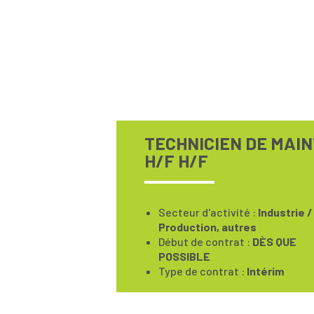
TECHNICIEN DE MAI
H/F H/F
Secteur d'activité :
Industrie /
Production, autres
Début de contrat :
DÈS QUE
POSSIBLE
Type de contrat :
Intérim