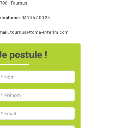
1700
Tournus
éléphone:
03 79 42 00 25
mail:
tournus@toma-interim.com
Je postule !