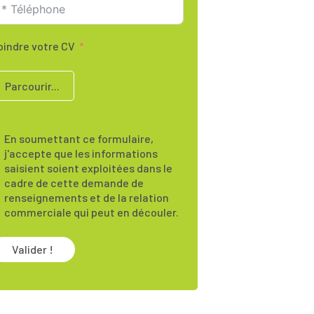
oindre votre CV
Parcourir...
En soumettant ce formulaire,
j'accepte que les informations
saisient soient exploitées dans le
cadre de cette demande de
renseignements et de la relation
commerciale qui peut en découler.
Valider !