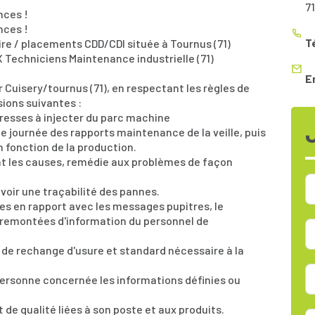
7
nces !
nces !
T
ire / placements CDD/CDI située à Tournus (71)
X Techniciens Maintenance industrielle (71)
E
r Cuisery/tournus (71), en respectant les règles de
sions suivantes :
resses à injecter du parc machine
 journée des rapports maintenance de la veille, puis
n fonction de la production.
t les causes, remédie aux problèmes de façon
voir une traçabilité des pannes.
ses en rapport avec les messages pupitres, le
es remontées d'information du personnel de
es de rechange d'usure et standard nécessaire à la
personne concernée les informations définies ou
 de qualité liées à son poste et aux produits.