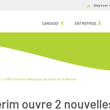
Déposer 
(CURRENT)
(CURRE
CANDIDAT
ENTREPRISE
s
>
TOMA Intérim débarque au Mans et à Nantes
rim ouvre 2 nouvell