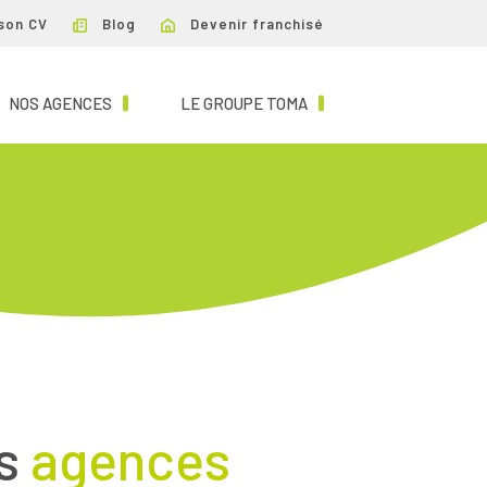
son CV
Blog
Devenir franchisé
NT)
(CURRENT)
(CURRENT)
NOS AGENCES
LE GROUPE TOMA
es
agences