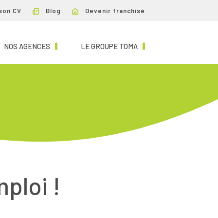
son CV
Blog
Devenir franchisé
NT)
(CURRENT)
(CURRENT)
NOS AGENCES
LE GROUPE TOMA
mploi !