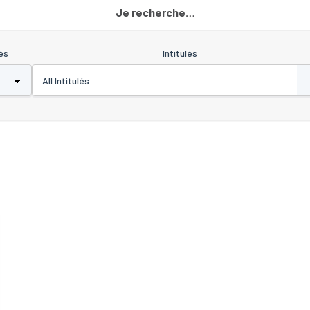
Je recherche…
és
Intitulés