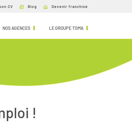
son CV
Blog
Devenir franchisé
NT)
(CURRENT)
(CURRENT)
NOS AGENCES
LE GROUPE TOMA
mploi !