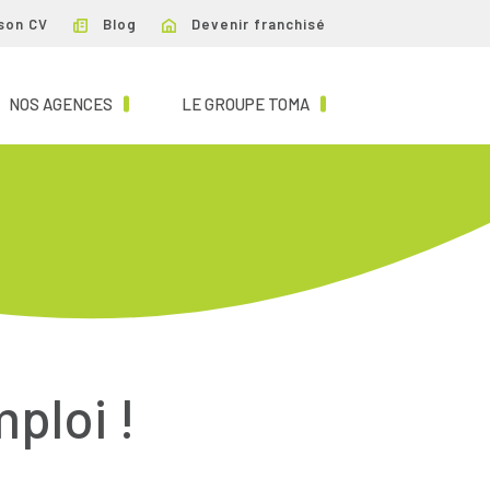
son CV
Blog
Devenir franchisé
NT)
(CURRENT)
(CURRENT)
NOS AGENCES
LE GROUPE TOMA
mploi !