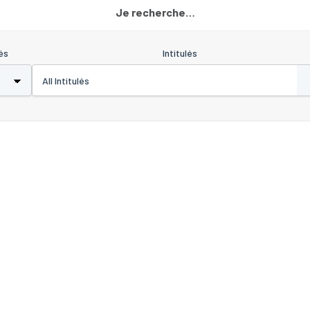
Je recherche…
és
Intitulés