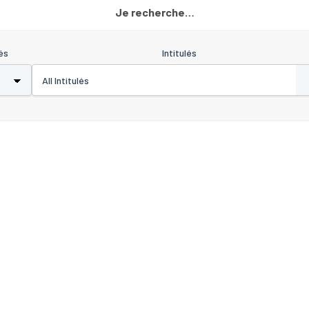
Je recherche…
és
Intitulés