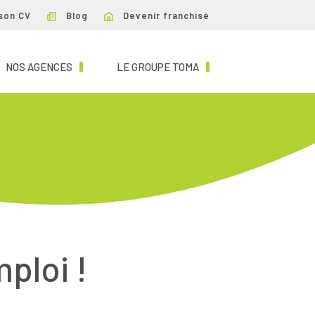
son CV
Blog
Devenir franchisé
NT)
(CURRENT)
(CURRENT)
NOS AGENCES
LE GROUPE TOMA
mploi !