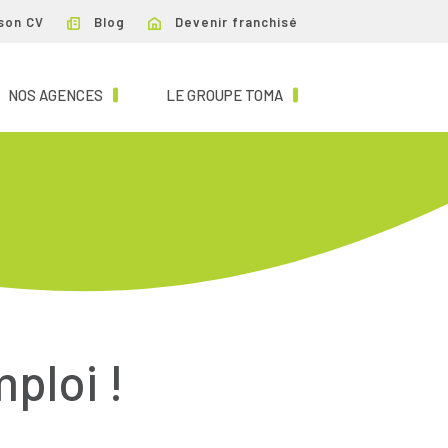
son CV
Blog
Devenir franchisé
NT)
(CURRENT)
(CURRENT)
NOS AGENCES
LE GROUPE TOMA
mploi !