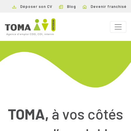
Déposer son CV
Blog
Devenir franchisé
TOMA,
à vos côtés