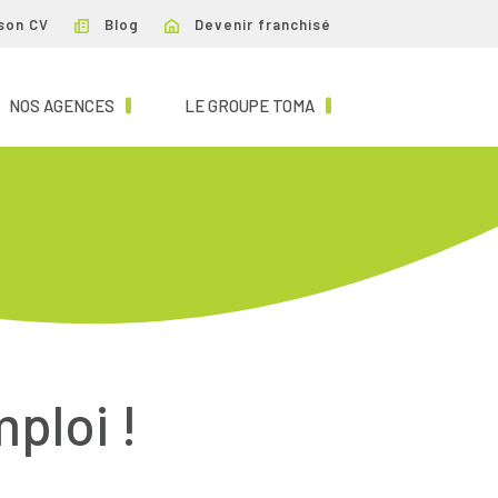
son CV
Blog
Devenir franchisé
NT)
(CURRENT)
(CURRENT)
NOS AGENCES
LE GROUPE TOMA
mploi !