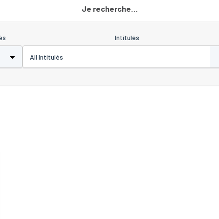
Je recherche…
és
Intitulés