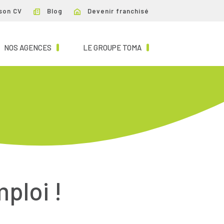
son CV
Blog
Devenir franchisé
NT)
(CURRENT)
(CURRENT)
NOS AGENCES
LE GROUPE TOMA
mploi !