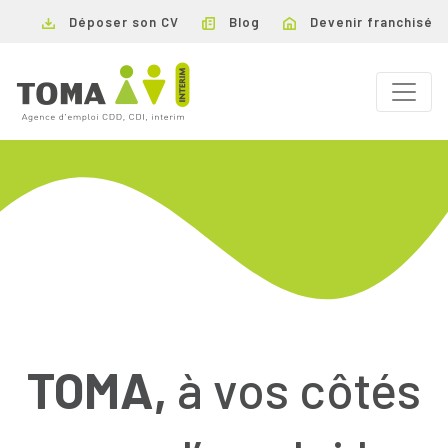
Déposer son CV
Blog
Devenir franchisé
TOMA,
à vos côtés