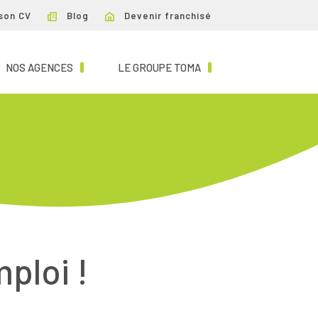
son CV
Blog
Devenir franchisé
NT)
(CURRENT)
(CURRENT)
NOS AGENCES
LE GROUPE TOMA
mploi !