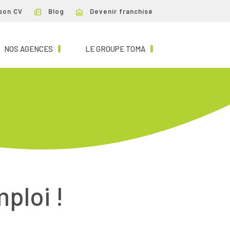
son CV
Blog
Devenir franchisé
NT)
(CURRENT)
(CURRENT)
NOS AGENCES
LE GROUPE TOMA
mploi !