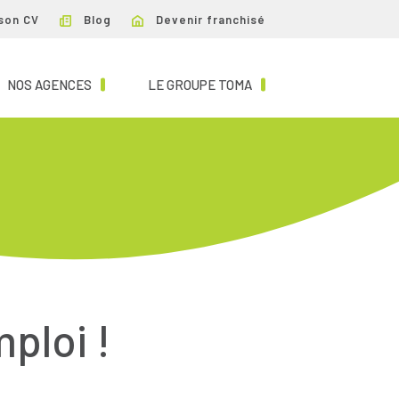
son CV
Blog
Devenir franchisé
NT)
(CURRENT)
(CURRENT)
NOS AGENCES
LE GROUPE TOMA
mploi !