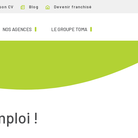
son CV
Blog
Devenir franchisé
NT)
(CURRENT)
(CURRENT)
NOS AGENCES
LE GROUPE TOMA
mploi !