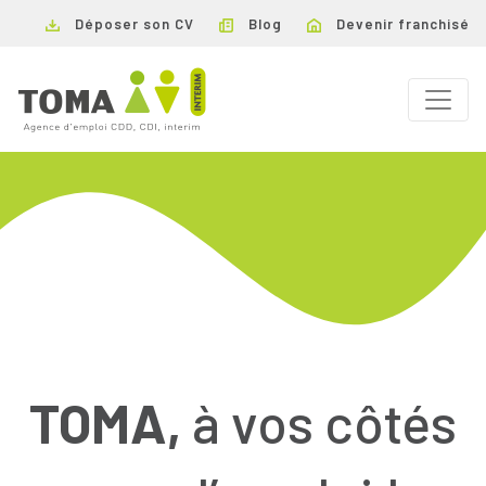
Déposer son CV
Blog
Devenir franchisé
TOMA,
à vos côtés