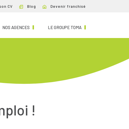
son CV
Blog
Devenir franchisé
NT)
(CURRENT)
(CURRENT)
NOS AGENCES
LE GROUPE TOMA
mploi !