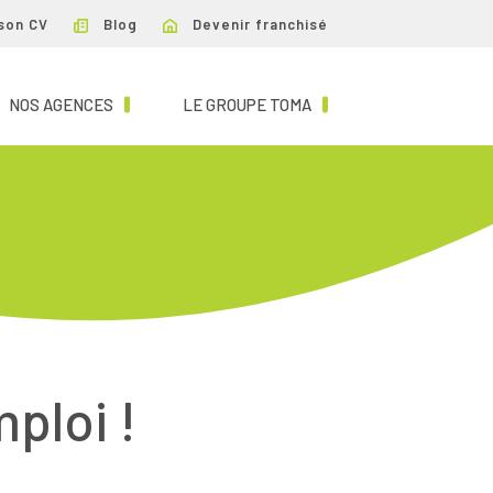
son CV
Blog
Devenir franchisé
NT)
(CURRENT)
(CURRENT)
NOS AGENCES
LE GROUPE TOMA
mploi !