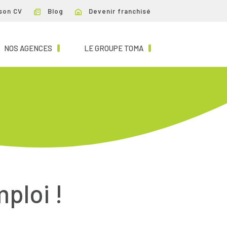
son CV
Blog
Devenir franchisé
NT)
(CURRENT)
(CURRENT)
NOS AGENCES
LE GROUPE TOMA
mploi !