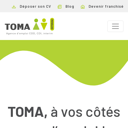
Déposer son CV
Blog
Devenir franchisé
TOMA,
à vos côtés