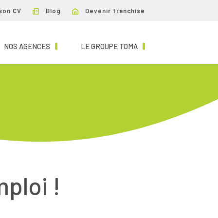
son CV
Blog
Devenir franchisé
NT)
(CURRENT)
(CURRENT)
NOS AGENCES
LE GROUPE TOMA
mploi !