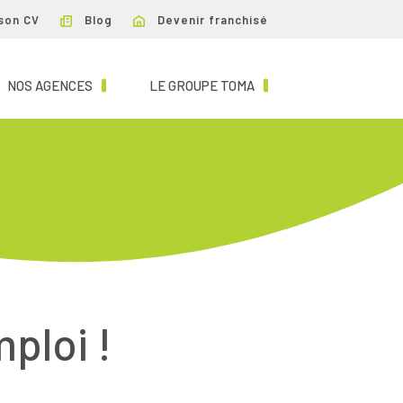
son CV
Blog
Devenir franchisé
NT)
(CURRENT)
(CURRENT)
NOS AGENCES
LE GROUPE TOMA
mploi !